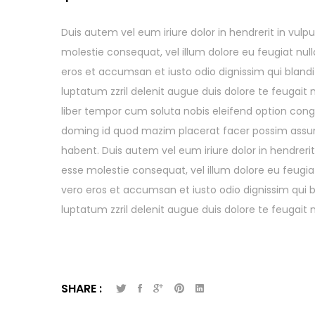
Duis autem vel eum iriure dolor in hendrerit in vulpu
molestie consequat, vel illum dolore eu feugiat nulla
eros et accumsan et iusto odio dignissim qui bland
luptatum zzril delenit augue duis dolore te feugait nu
liber tempor cum soluta nobis eleifend option cong
doming id quod mazim placerat facer possim assu
habent. Duis autem vel eum iriure dolor in hendrerit 
esse molestie consequat, vel illum dolore eu feugiat 
vero eros et accumsan et iusto odio dignissim qui 
luptatum zzril delenit augue duis dolore te feugait nul
SHARE :