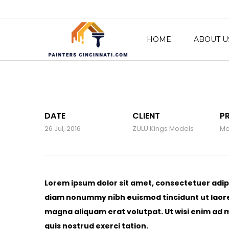
HOME
ABOUT U
DATE
CLIENT
P
26 Jul, 2016
ZULU Kings Models
Mo
Lorem ipsum dolor sit amet, consectetuer adipi
diam nonummy nibh euismod tincidunt ut laor
magna aliquam erat volutpat. Ut wisi enim ad 
quis nostrud exerci tation.