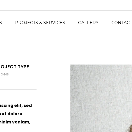
S
PROJECTS & SERVICES
GALLERY
CONTACT
ROJECT TYPE
dels
scing elit, sed
eet dolore
minim veniam,